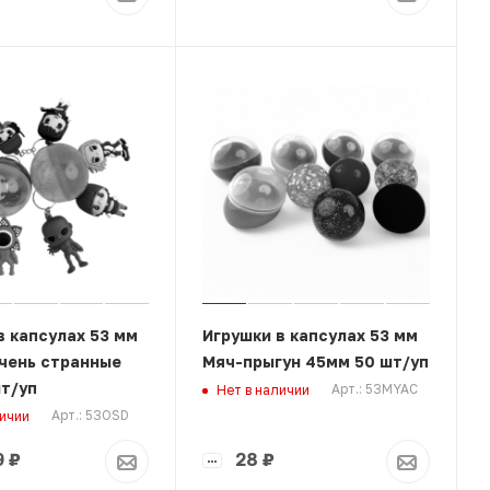
в капсулах 53 мм
Игрушки в капсулах 53 мм
чень странные
Мяч-прыгун 45мм 50 шт/уп
т/уп
Арт.: 53MYAC
Нет в наличии
Арт.: 53OSD
личии
9
₽
28
₽