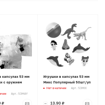
в капсулах 53 мм
Игрушки в капсулах 53 мм
и с оружием
Микс Популярный 50шт/уп
Арт.: 53MIX
Нет в наличии
Арт.: 53MAY
личии
9
₽
13.90
₽