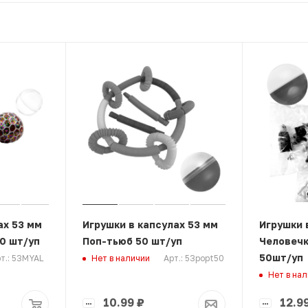
ах 53 мм
Игрушки в капсулах 53 мм
Игрушки 
0 шт/уп
Поп-тьюб 50 шт/уп
Человечк
50шт/уп
т.: 53MYAL
Арт.: 53popt50
Нет в наличии
Нет в на
10.99
₽
12.9