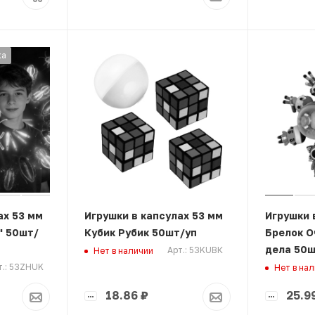
ка
ах 53 мм
Игрушки в капсулах 53 мм
Игрушки 
" 50шт/
Кубик Рубик 50шт/уп
Брелок О
дела 50ш
Арт.: 53KUBК
Нет в наличии
т.: 53ZHUK
Нет в на
18.86
₽
25.9