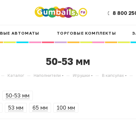
8 800 25
ВЫЕ АВТОМАТЫ
ТОРГОВЫЕ КОМПЛЕКТЫ
З
50-53 мм
—
—
—
—
—
Каталог
Наполнители
Игрушки
В капсулах
50-53 мм
53 мм
65 мм
100 мм