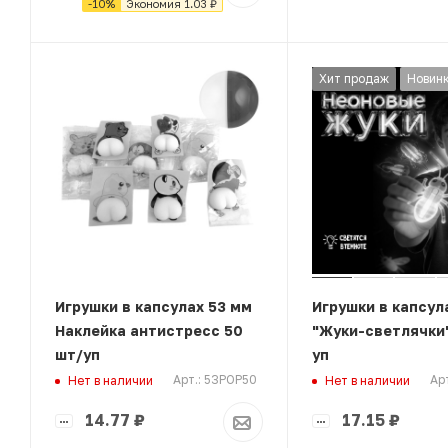
-
10
%
Экономия
1.03
₽
Хит продаж
Новин
Игрушки в капсулах 53 мм
Игрушки в капсул
Наклейка антистресс 50
"Жуки-светлячки
шт/уп
уп
Арт.: 53POP50
Ар
Нет в наличии
Нет в наличии
14.77
₽
17.15
₽