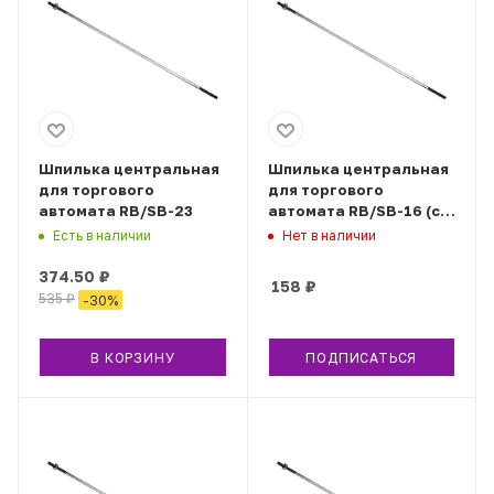
Шпилька центральная
Шпилька центральная
для торгового
для торгового
автомата RB/SB-23
автомата RB/SB-16 (с
сейфом)
Есть в наличии
Нет в наличии
374.50
₽
158
₽
535
₽
-
30
%
В КОРЗИНУ
ПОДПИСАТЬСЯ