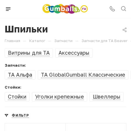
Шпильки
—
—
—
Главная
Каталог
Запчасти
Запчасти для ТА Beaver
Витрины для ТА
Аксессуары
Запчасти:
ТА Альфа
ТА GlobalGumball Классические
Стойки:
Стойки
Уголки крепежные
Швеллеры
ФИЛЬТР