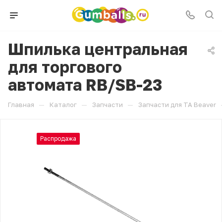
Шпилька центральная
для торгового
автомата RB/SB-23
—
—
—
Главная
Каталог
Запчасти
Запчасти для ТА Beaver
Распродажа