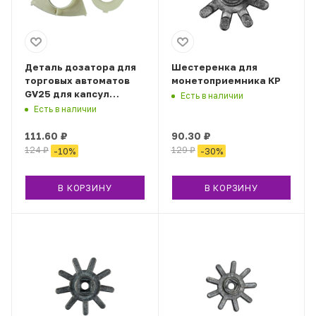
Деталь дозатора для
Шестеренка для
торговых автоматов
монетоприемника КР
GV25 для капсул
Есть в наличии
28/33мм (6шт.)
Есть в наличии
111.60
₽
90.30
₽
124
₽
129
₽
-
10
%
-
30
%
В КОРЗИНУ
В КОРЗИНУ