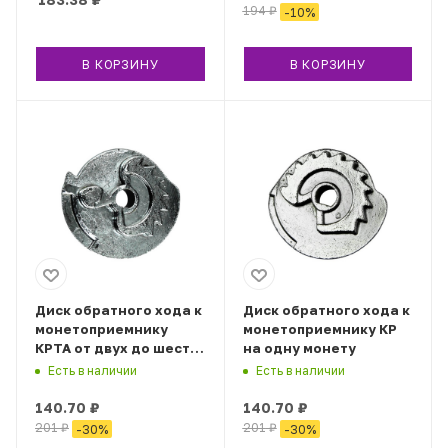
194
₽
-
10
%
В КОРЗИНУ
В КОРЗИНУ
Диск обратного хода к
Диск обратного хода к
монетоприемнику
монетоприемнику КР
КРТА от двух до шести
на одну монету
монет
Есть в наличии
Есть в наличии
140.70
₽
140.70
₽
201
₽
201
₽
-
30
%
-
30
%