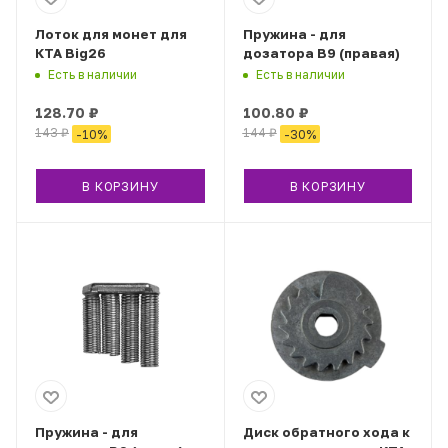
Лоток для монет для
Пружина - для
КТА Big26
дозатора B9 (правая)
Есть в наличии
Есть в наличии
128.70
₽
100.80
₽
143
₽
144
₽
-
10
%
-
30
%
В КОРЗИНУ
В КОРЗИНУ
Пружина - для
Диск обратного хода к