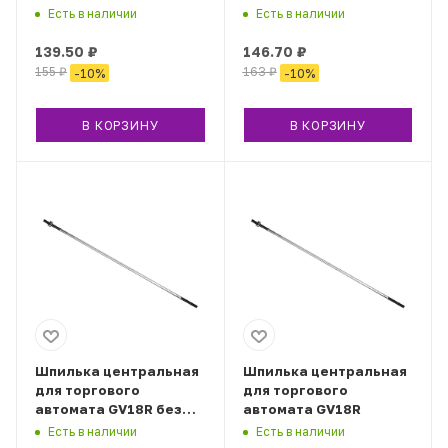
Есть в наличии
Есть в наличии
139.50
₽
146.70
₽
155
₽
163
₽
-
10
%
-
10
%
В КОРЗИНУ
В КОРЗИНУ
Шпилька центральная
Шпилька центральная
для торгового
для торгового
автомата GV18R без
автомата GV18R
кэшбокса
Есть в наличии
Есть в наличии