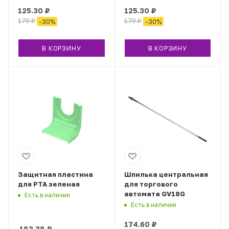
125.30
₽
125.30
₽
179
₽
179
₽
-
30
%
-
30
%
В КОРЗИНУ
В КОРЗИНУ
Защитная пластина
Шпилька центральная
для РТА зеленая
для торгового
автомата GV18G
Есть в наличии
Есть в наличии
174.60
₽
183.38
₽