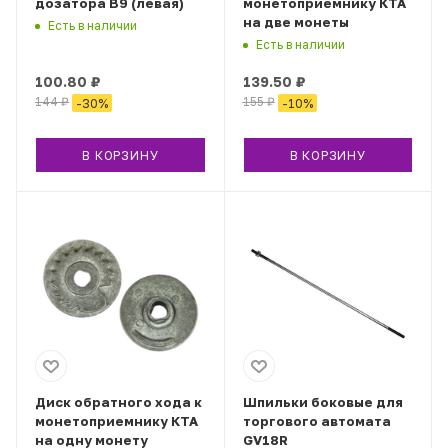
дозатора B9 (левая)
монетоприемнику КТА
на две монеты
Есть в наличии
Есть в наличии
100.80
₽
139.50
₽
144
₽
155
₽
-
30
%
-
10
%
В КОРЗИНУ
В КОРЗИНУ
Диск обратного хода к
Шпильки боковые для
монетоприемнику КТА
торгового автомата
на одну монету
GV18R