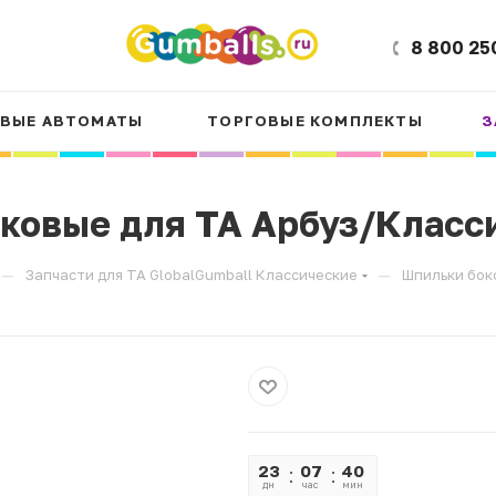
8 800 25
ВЫЕ АВТОМАТЫ
ТОРГОВЫЕ КОМПЛЕКТЫ
З
ковые для ТА Арбуз/Класс
—
—
Запчасти для ТА GlobalGumball Классические
Шпильки бок
23
07
40
08
дн
час
мин
сек