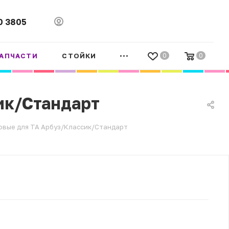
0 3805
АПЧАСТИ
СТОЙКИ
0
0
ик/Стандарт
овые для ТА Арбуз/Классик/Стандарт