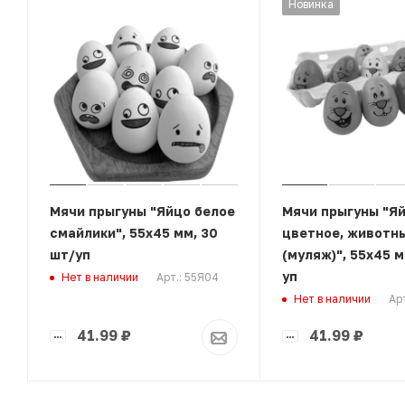
Новинка
Мячи прыгуны "Яйцо белое
Мячи прыгуны "Я
смайлики", 55х45 мм, 30
цветное, животн
шт/уп
(муляж)", 55х45 м
уп
Арт.: 55Я04
Нет в наличии
Ар
Нет в наличии
41.99
₽
41.99
₽