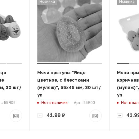
Новинка
Новинка
йцо
Мячи прыгуны "Яйцо
Мячи пры
ые
цветное, с блестками
коричнев
м, 30 шт/
(муляж)", 55х45 мм, 30 шт/
(муляж)",
уп
уп
т.: 55Я05
Арт.: 55Я03
Нет в наличии
Нет в на
41.99
₽
41.9