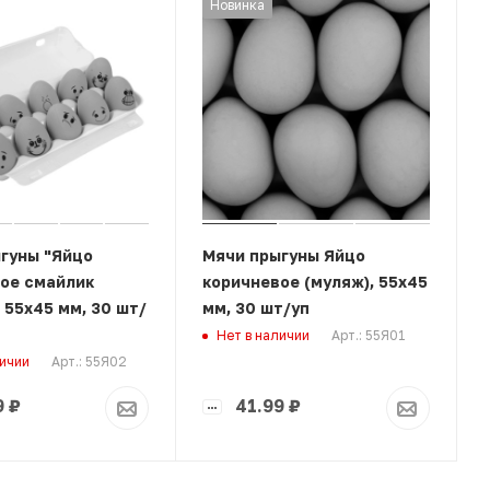
Новинка
гуны "Яйцо
Мячи прыгуны Яйцо
ое смайлик
коричневое (муляж), 55х45
 55х45 мм, 30 шт/
мм, 30 шт/уп
Арт.: 55Я01
Нет в наличии
Арт.: 55Я02
личии
9
₽
41.99
₽