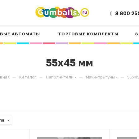
8 800 25
ВЫЕ АВТОМАТЫ
ТОРГОВЫЕ КОМПЛЕКТЫ
З
55х45 мм
—
—
—
—
авная
Каталог
Наполнители
Мячи-прыгуны
55х45
ля