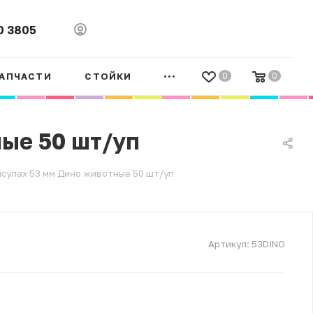
0 3805
АПЧАСТИ
СТОЙКИ
0
0
ные 50 шт/уп
псулах 53 мм Дино животные 50 шт/уп
Артикул:
53DINO