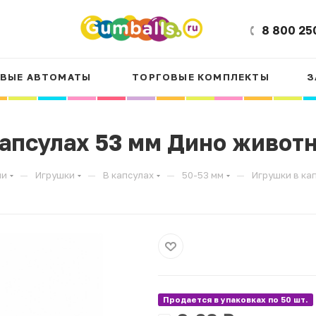
8 800 25
ВЫЕ АВТОМАТЫ
ТОРГОВЫЕ КОМПЛЕКТЫ
З
апсулах 53 мм Дино живот
—
—
—
—
ли
Игрушки
В капсулах
50-53 мм
Игрушки в ка
Продается в упаковках по 50 шт.