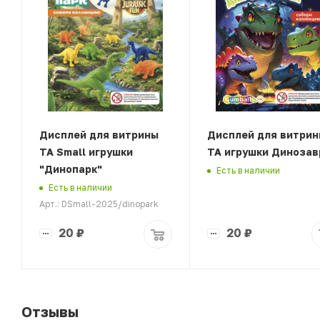
Дисплей для витрины
Дисплей для витрин
ТА Small игрушки
ТА игрушки Диноза
"Динопарк"
Есть в наличии
Есть в наличии
Арт.: DSmall-2025/dinopark
20
₽
20
₽
Отзывы