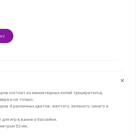
ИНУ
ров состоит из миниатюрных копий трицератопса,
вра и не только.
ров 4 различных цветов: желтого, зеленого, синего и
 для игр в ванне и бассейне.
метром 53 мм.