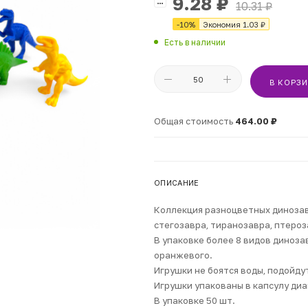
9.28
₽
10.31
₽
-
10
%
Экономия
1.03
₽
Есть в наличии
В КОРЗ
Общая стоимость
464.00 ₽
ОПИСАНИЕ
Коллекция разноцветных динозав
стегозавра, тиранозавра, птероза
В упаковке более 8 видов динозав
оранжевого.
Игрушки не боятся воды, подойдут
Игрушки упакованы в капсулу диа
В упаковке 50 шт.