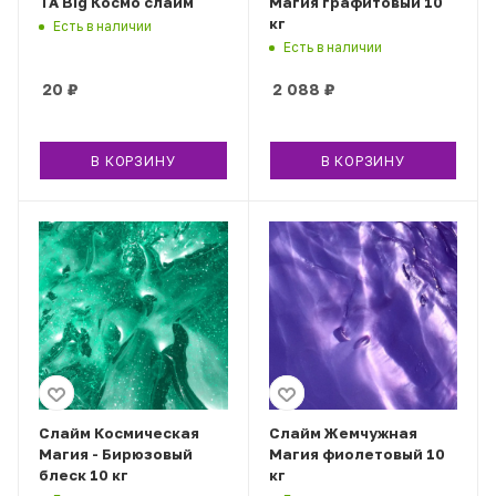
ТА Big Космо слайм
Магия графитовый 10
кг
Есть в наличии
Есть в наличии
20
₽
2 088
₽
В КОРЗИНУ
В КОРЗИНУ
Слайм Космическая
Слайм Жемчужная
Магия - Бирюзовый
Магия фиолетовый 10
блеск 10 кг
кг