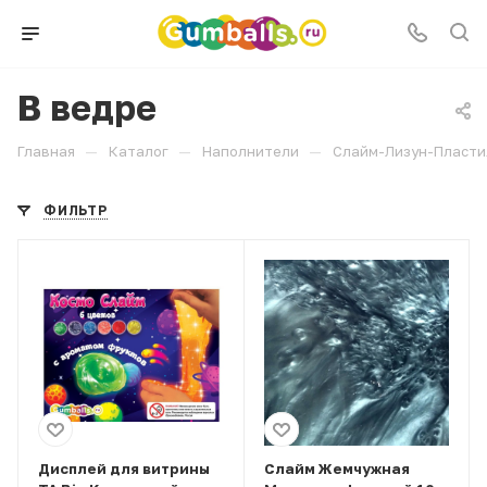
В ведре
—
—
—
Главная
Каталог
Наполнители
Слайм-Лизун-Пласти
ФИЛЬТР
Дисплей для витрины
Слайм Жемчужная