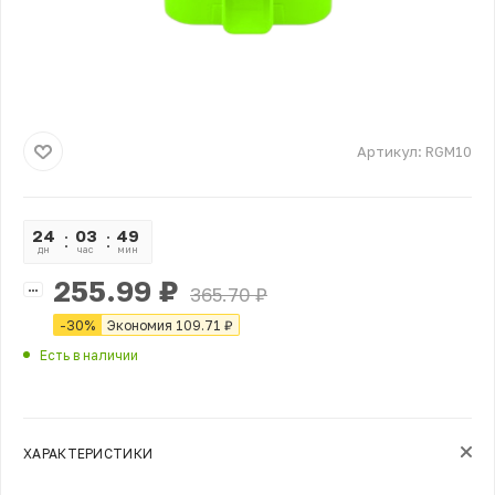
Артикул:
RGM10
24
03
49
56
дн
час
мин
сек
255.99
₽
365.70
₽
-
30
%
Экономия
109.71
₽
Есть в наличии
ХАРАКТЕРИСТИКИ