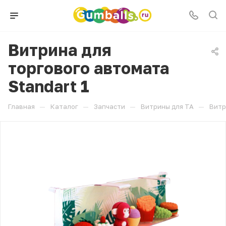
Витрина для
торгового автомата
Standart 1
—
—
—
—
Главная
Каталог
Запчасти
Витрины для ТА
Витр