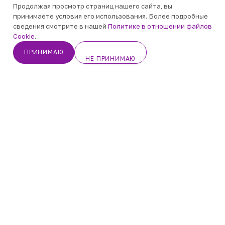
Продолжая просмотр страниц нашего сайта, вы
20
₽
1 190
₽
принимаете условия его использования. Более подробные
сведения смотрите в нашей
Политике в отношении файлов
В КОРЗИНУ
Cookie
.
В КОРЗИНУ
В КОРЗИНУ
ПРИНИМАЮ
НЕ ПРИНИМАЮ
Кабинет
Корзина
Избранные
Каталог
Контакты
Накл. Правила 3х10
Накл. Монета 5 руб.
Есть в наличии
Есть в наличии
30
₽
20
₽