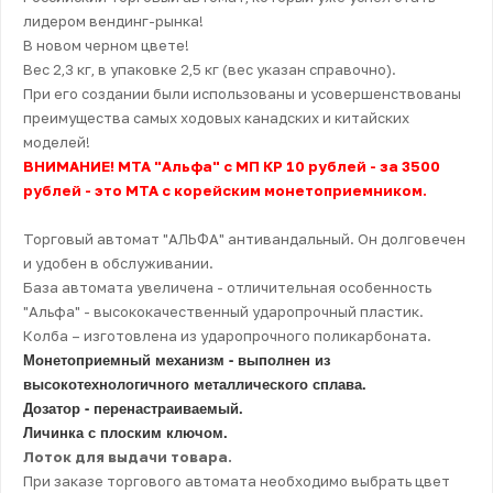
лидером вендинг-рынка!
В новом черном цвете!
Вес 2,3 кг, в упаковке 2,5 кг (вес указан справочно).
При его создании были использованы и усовершенствованы
преимущества самых ходовых канадских и китайских
моделей!
ВНИМАНИЕ! МТА "Альфа" с МП КР 10 рублей - за 3500
рублей - это МТА
с корейским монетоприемником.
Торговый автомат "АЛЬФА" антивандальный. Он долговечен
и удобен в обслуживании.
База автомата увеличена - отличительная особенность
"Альфа" - высококачественный ударопрочный пластик.
Колба – изготовлена из ударопрочного поликарбоната.
Монетоприемный механизм - выполнен из
высокотехнологичного металлического сплава.
Дозатор - перенастраиваемый.
Личинка с плоским ключом.
Лоток для выдачи товара.
При заказе торгового автомата необходимо выбрать цвет