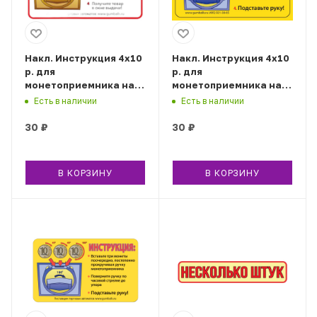
Накл. Инструкция 4х10
Накл. Инструкция 4х10
р. для
р. для
монетоприемника на
монетоприемника на
180 градусов
360 градусов
Есть в наличии
Есть в наличии
30
₽
30
₽
В КОРЗИНУ
В КОРЗИНУ