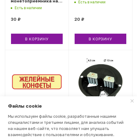
монетоприемника на
Есть в наличии
180 градусов
Есть в наличии
30
₽
20
₽
В КОРЗИНУ
В КОРЗИНУ
Файлы cookie
Накл. Желейные
Дозатор для ТА Арбуз/
Мы используем файлы cookie, разработанные нашими
конфеты
Классик/Стандарт
специалистами и третьими лицами, для анализа событий
(M&Ms - тонкий)
Есть в наличии
на нашем веб-сайте, что позволяет нам улучшать
Есть в наличии
взаимодействие с пользователями и обслуживание.