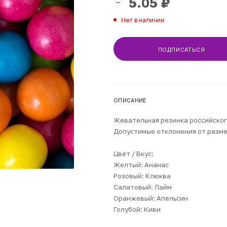
5.05
₽
Нет в наличии
ПОДПИСАТЬСЯ
ОПИСАНИЕ
Жевательная резинка российског
Допустимые отклонения от разме
Цвет / Вкус:
Желтый: Ананас
Розовый: Клюква
Салатовый: Лайм
Оранжевый: Апельсин
Голубой: Киви