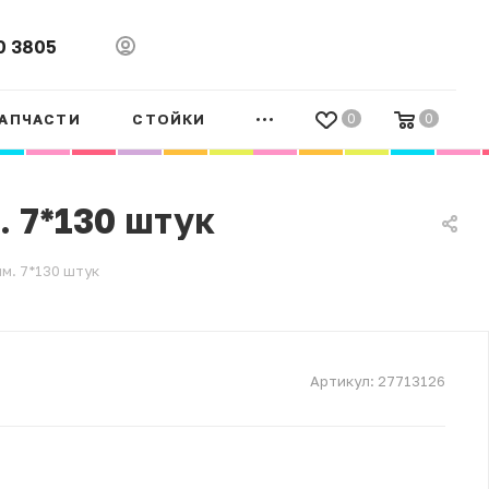
0 3805
АПЧАСТИ
СТОЙКИ
0
0
 7*130 штук
м. 7*130 штук
Артикул:
27713126