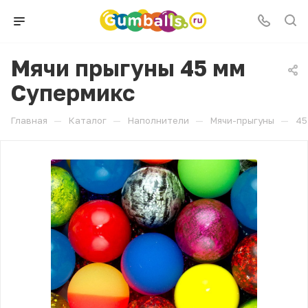
Мячи прыгуны 45 мм
Супермикс
—
—
—
—
Главная
Каталог
Наполнители
Мячи-прыгуны
45