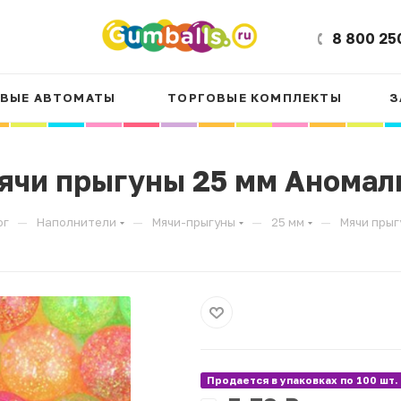
8 800 25
ВЫЕ АВТОМАТЫ
ТОРГОВЫЕ КОМПЛЕКТЫ
З
ячи прыгуны 25 мм Аномал
—
—
—
—
ог
Наполнители
Мячи-прыгуны
25 мм
Мячи прыг
Продается в упаковках по 100 шт.