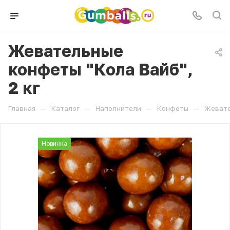
Жевательные
конфеты "Кола Вайб",
2 кг
—
—
—
—
Главная
Каталог
Наполнители
Конфеты
Жевате
Новинка