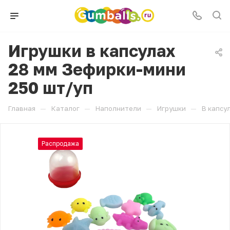
Игрушки в капсулах
28 мм Зефирки-мини
250 шт/уп
—
—
—
—
Главная
Каталог
Наполнители
Игрушки
В капсу
Распродажа