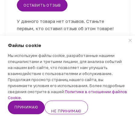
ОСТАВИТЬ ОТЗЫВ
У данного товара нет отзывов. Станьте
первым, кто оставил отзыв об этом товаре!
Файлы cookie
Мы используем файлы cookie, разработанные нашими
специалистами и третьими лицами, для анализа событий
на нашем веб-сайте, что позволяет нам улучшать
КАТАЛОГ
взаимодействие с пользователями и обслуживание.
Продолжая просмотр страниц нашего сайта, вы
принимаете условия его использования. Более подробные
АКЦИИ
сведения смотрите в нашей
Политике в отношении файлов
ПОДПИСАТЬСЯ
Cookie
.
БЛОГ
ПРИНИМАЮ
НЕ ПРИНИМАЮ
Кабинет
Корзина
Избранные
Каталог
Контакты
О КОМПАНИИ
ИНФОРМАЦИЯ