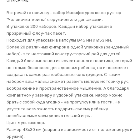
ОПИСАНИЕ
Встречайте новинку - набор Минифигурок конструктор
"Человечки-воины" с оружием или доп.аксами!
В упаковке 200 наборов. Каждый набор упакован в
прозрачный флоу-пак пакет.
Подходит для упаковки в капсулы Ø45 мм и Ø53 мм.
Более 20 различных фигурок в одной упаковке (рандомный
набор)- это настоящий конструкторский рай для детей.
Каждый блок выполнен из качественного пластика, который
не только безопасен для здоровья ребенка, но и позволяет
создавать самые разнообразные конструкции. С таким
набором ваш малыш сможет развить мелкую моторику рук,
воображение и пространственное мышление. А благодаря
компактному размеру и удобной упаковке, набор можно
брать с собой куда угодно - на прогулку или в гости. Не
упустите возможность подарить своему ребенку
незабываемые часы увлекательной игры!
Цвет мультиколор.
Размер 43х30 мм (ширина в зависимости от положения рук и
оружия).