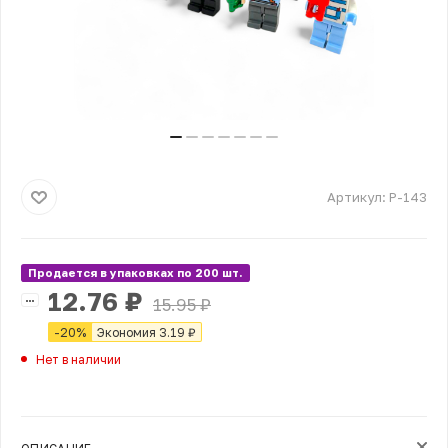
Артикул:
Р-143
Продается в упаковках по 200 шт.
12.76
₽
15.95
₽
-
20
%
Экономия
3.19
₽
Нет в наличии