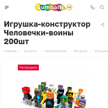
Игрушка-конструктор
Человечки-воины
200шт
—
—
—
—
Главная
Каталог
Наполнители
Игрушки
Игрушка
Распродажа