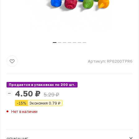
Артикул:
RP6200TPR6
Продается в упаковках по 200 шт.
4.50
₽
5.29
₽
-
15
%
Экономия
0.79
₽
Нет в наличии