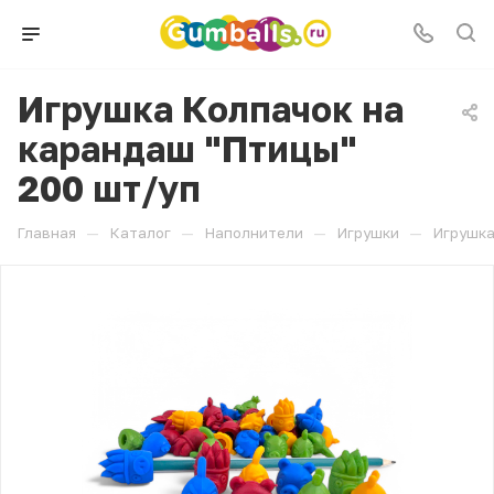
Игрушка Колпачок на
карандаш "Птицы"
200 шт/уп
—
—
—
—
Главная
Каталог
Наполнители
Игрушки
Игрушка