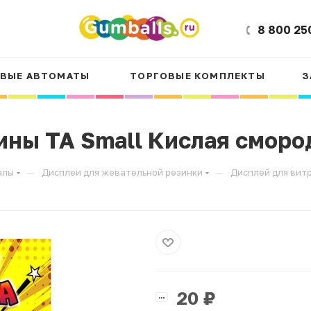
8 800 25
ВЫЕ АВТОМАТЫ
ТОРГОВЫЕ КОМПЛЕКТЫ
З
ины ТА Small Кислая смород
—
—
алы
Дисплеи для жевательной резинки
Дисплей для витр
20
₽