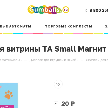
8 800 25
ВЫЕ АВТОМАТЫ
ТОРГОВЫЕ КОМПЛЕКТЫ
З
я витрины ТА Small Магнит
—
—
е материалы
Дисплеи для игрушек и мячей
Дисплей для 
20
₽