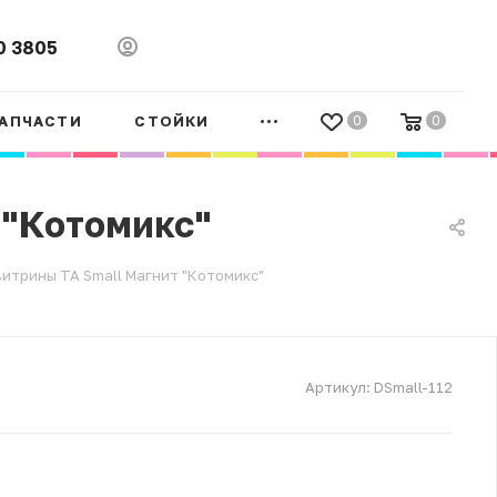
0 3805
АПЧАСТИ
СТОЙКИ
0
0
 "Котомикс"
витрины ТА Small Магнит "Котомикс"
Артикул:
DSmall-112