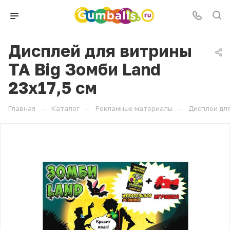
Дисплей для витрины
ТА Big Зомби Land
23х17,5 см
—
—
—
Главная
Каталог
Рекламные материалы
Дисплеи для