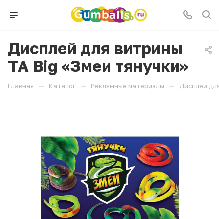
Дисплей для витрины
ТА Big «Змеи тянучки»
—
—
—
Главная
Каталог
Рекламные материалы
Дисплеи для