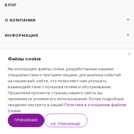
БЛОГ
О КОМПАНИИ
ИНФОРМАЦИЯ
УСЛОВИЯ ОПЛАТЫ
Файлы cookie
Мы используем файлы cookie, разработанные нашими
специалистами и третьими лицами, для анализа событий
на нашем веб-сайте, что позволяет нам улучшать
8 800 250 3805
взаимодействие с пользователями и обслуживание.
По общим вопросам -
Продолжая просмотр страниц нашего сайта, вы
office@gumballs.ru
принимаете условия его использования. Более подробные
Оформить заказ - zakaz@gumballs.ru
сведения смотрите в нашей
Политике в отношении файлов
В КОРЗИНУ
Cookie
.
г. Москва, Проезд Ильменский, д.5,
ПРИНИМАЮ
офис 201, этаж 2
НЕ ПРИНИМАЮ
Кабинет
Корзина
Избранные
Каталог
Контакты