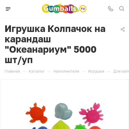
Игрушка Колпачок на
карандаш
"Океанариум" 5000
шт/уп
—
—
—
—
Главная
Каталог
Наполнители
Игрушки
Для кап