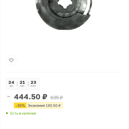
24
21
23
34
дн
час
мин
сек
444.50
₽
635
₽
-
30
%
Экономия
190.50
₽
Есть в наличии