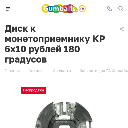
Диск к
монетоприемнику КР
6х10 рублей 180
градусов
—
—
—
Главная
Каталог
Запчасти
Запчасти для ТА GlobalG
Распродажа