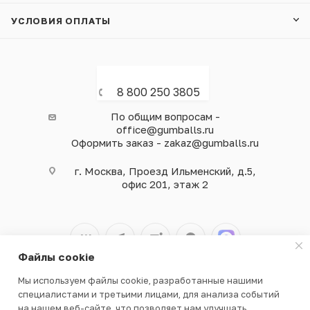
УСЛОВИЯ ОПЛАТЫ
8 800 250 3805
По общим вопросам -
office@gumballs.ru
Оформить заказ - zakaz@gumballs.ru
г. Москва, Проезд Ильменский, д.5,
офис 201, этаж 2
Файлы cookie
Мы используем файлы cookie, разработанные нашими
2026 © ООО «ВЕНДГАМ» © 2000-2025
специалистами и третьими лицами, для анализа событий
на нашем веб-сайте, что позволяет нам улучшать