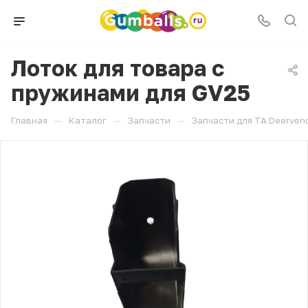
Лоток для товара с
пружинами для GV25
—
—
—
Главная
Каталог
Запчасти
Запчасти для ТА Deerven