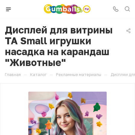
Дисплей для витрины
ТА Small игрушки
насадка на карандаш
"Животные"
—
—
—
Главная
Каталог
Рекламные материалы
Дисплеи для