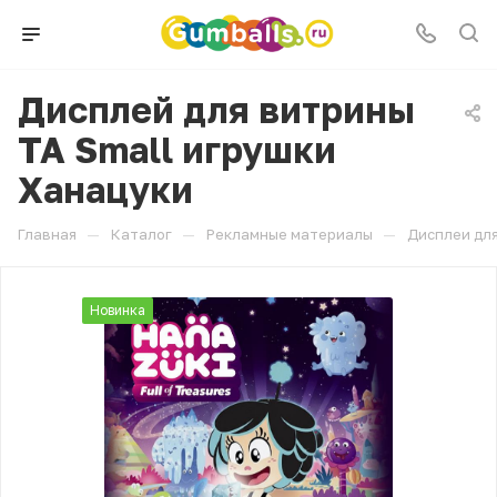
Дисплей для витрины
ТА Small игрушки
Ханацуки
—
—
—
Главная
Каталог
Рекламные материалы
Дисплеи для
Новинка