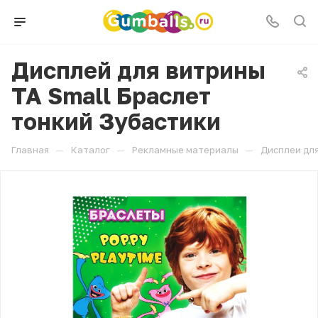
Дисплей для витрины
ТА Small Браслет
тонкий Зубастики
—
—
—
Главная
Каталог
Рекламные материалы
Дисплеи для