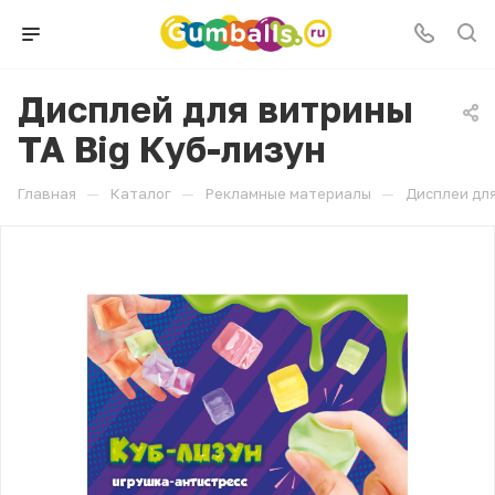
Дисплей для витрины
ТА Big Куб-лизун
—
—
—
Главная
Каталог
Рекламные материалы
Дисплеи для