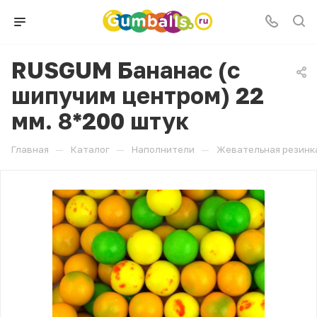
RUSGUM Бананас (с
шипучим центром) 22
мм. 8*200 штук
—
—
—
Главная
Каталог
Наполнители
Жевательная резинк