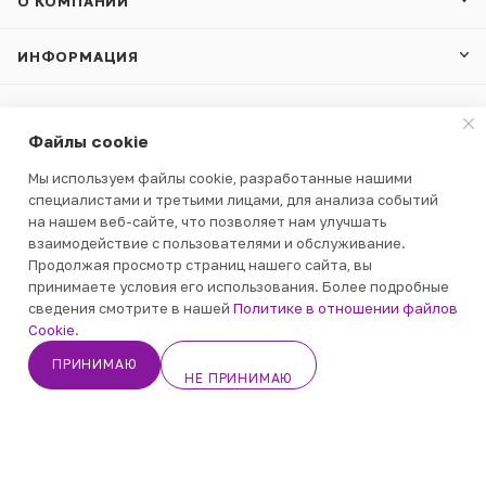
О КОМПАНИИ
ИНФОРМАЦИЯ
УСЛОВИЯ ОПЛАТЫ
Файлы cookie
Мы используем файлы cookie, разработанные нашими
специалистами и третьими лицами, для анализа событий
на нашем веб-сайте, что позволяет нам улучшать
8 800 250 3805
взаимодействие с пользователями и обслуживание.
По общим вопросам -
Продолжая просмотр страниц нашего сайта, вы
office@gumballs.ru
принимаете условия его использования. Более подробные
Оформить заказ - zakaz@gumballs.ru
сведения смотрите в нашей
Политике в отношении файлов
В КОРЗИНУ
Cookie
.
г. Москва, Проезд Ильменский, д.5,
ПРИНИМАЮ
офис 201, этаж 2
НЕ ПРИНИМАЮ
Кабинет
Корзина
Избранные
Каталог
Контакты