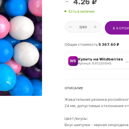
4.26
₽
Есть в наличии
В КОРЗ
Общая стоимость
5 367.60 ₽
Купить на Wildberries
WB
Артикул: 890185848
ОПИСАНИЕ
Жевательная резинка российског
24 мм, допустимые отклонения от
Цвет/вкусы:
Вкус шипучки - черная смородина