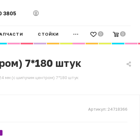
0 3805
АПЧАСТИ
СТОЙКИ
0
0
ром) 7*180 штук
4 мм (с шипучим центром) 7*180 штук
Артикул:
24718366
.