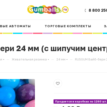
8 800 25
ВЫЕ АВТОМАТЫ
ТОРГОВЫЕ КОМПЛЕКТЫ
З
ри 24 мм (с шипучим цент
—
—
—
ли
Жевательная резинка
24 мм
RUSGUM Вайб-бери 2
Продается в коробках по 1260 шт