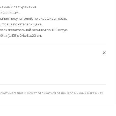
чение 2 лет хранения.
ией RusGum.
ание покупателей, не окрашивая язык.
mballs по оптовой цене.
овок жевательной резинки по 180 штук.
бки (ШДВ): 24х41х23 см.
рнет-магазина и может отличаться от цен в розничных магазинах