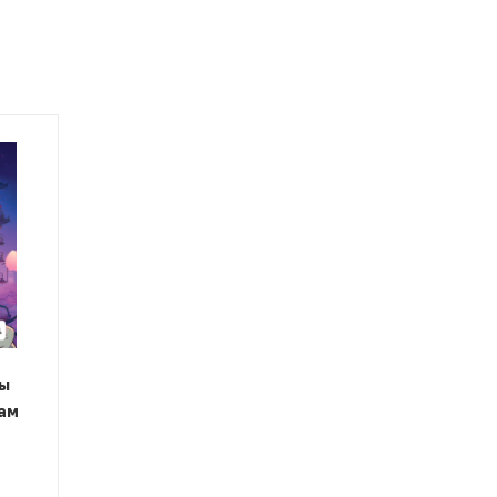
ы
гам