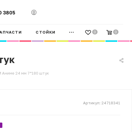
0 3805
АПЧАСТИ
СТОЙКИ
0
0
тук
 Аниме 24 мм 7*180 штук
Артикул:
24718341
.