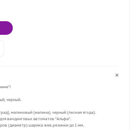
→
ниме"!
ый, черный.
рад), малиновый (малина), черный (лесная ягода).
 для вендинговых автоматов "Альфа".
ров (диаметр) шарика жев.резинки до 1 мм.