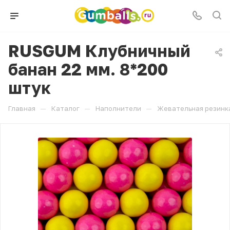
RUSGUM Клубничный
банан 22 мм. 8*200
штук
—
—
—
Главная
Каталог
Наполнители
Жевательная резинк