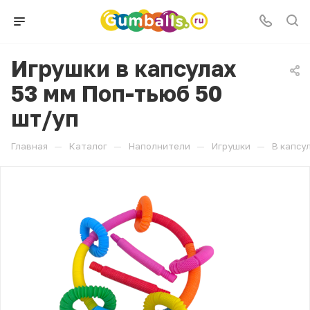
Игрушки в капсулах
53 мм Поп-тьюб 50
шт/уп
—
—
—
—
Главная
Каталог
Наполнители
Игрушки
В капсу