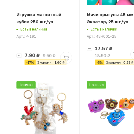
Игрушка магнитный
Мячи прыгуны 45 мм
кубик 250 шт/уп
Экватор, 25 шт/уп
Есть в наличии
Есть в наличии
Арт.: Р-191
Арт.: 45H001-25
17.57
₽
7.90
₽
9.50
₽
18.50
₽
-
17
%
Экономия
1.60
₽
-
5
%
Экономия
0.93
₽
Новинка
Новинка