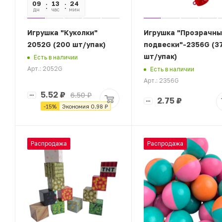
09
13
24
03
дн
час
мин
сек
Игрушка "Куколки"
Игрушка "Прозрачны
2052G (200 шт/упак)
подвески"-2356G (3
шт/упак)
Есть в наличии
Арт.: 2052G
Есть в наличии
Арт.: 2356G
5.52
₽
6.50
₽
2.75
₽
-
15
%
Экономия
0.98
₽
Распродажа
Распродажа