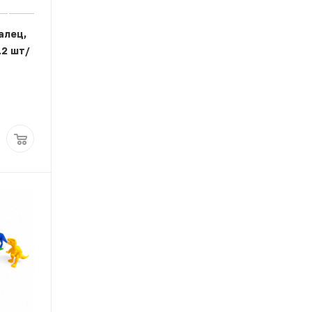
алец,
12 шт/