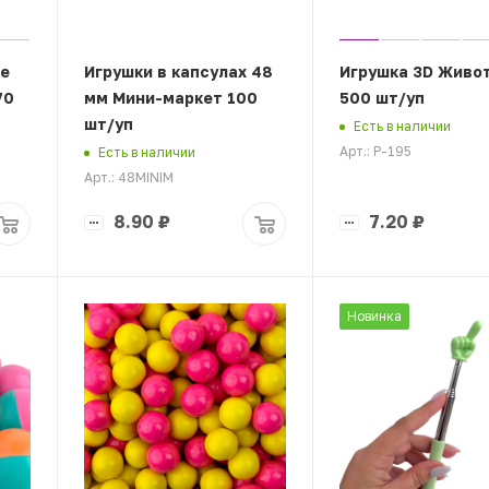
е
Игрушки в капсулах 48
Игрушка 3D Живо
70
мм Мини-маркет 100
500 шт/уп
шт/уп
Есть в наличии
Арт.: Р-195
Есть в наличии
Арт.: 48MINIM
8.90
₽
7.20
₽
Новинка