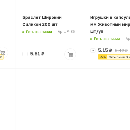
Браслет Широкий
Игрушки в капсул
Силикон 200 шт
мм Животный мир
шт/уп
Арт.: Р-85
Есть в наличии
Ар
Есть в наличии
5.15
₽
5.42
₽
5.51
₽
₽
-
5
%
Экономия
0.