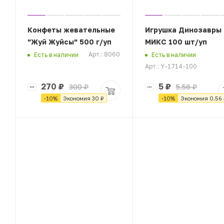
Конфеты жевательные
Игрушка Динозавры
"Жуй Жуйсы" 500 г/уп
МИКС 100 шт/уп
Арт.: 8060
Есть в наличии
Есть в наличии
Арт.: Y-1714-100
270
₽
5
₽
300
₽
5.56
₽
-
10
%
Экономия
30
₽
-
10
%
Экономия
0.56