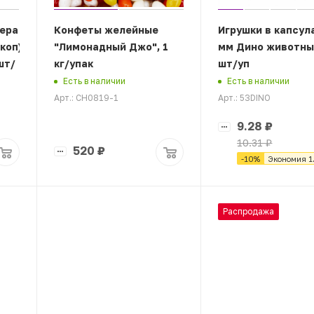
ера
Конфеты желейные
Игрушки в капсул
коп),
"Лимонадный Джо", 1
мм Дино животные 
шт/
кг/упак
шт/уп
Есть в наличии
Есть в наличии
Арт.: CH0819-1
Арт.: 53DINO
9.28
₽
10.31
₽
520
₽
-
10
%
Экономия
1
Распродажа