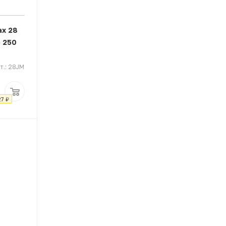
ах 28
 250
т.: 28JM
27
₽