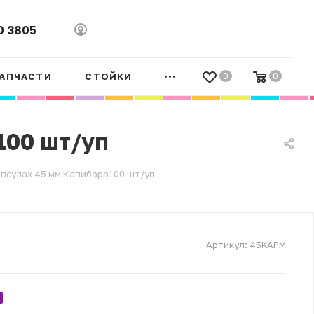
0 3805
АПЧАСТИ
СТОЙКИ
0
0
100 шт/уп
апсулах 45 мм Капибара100 шт/уп
Артикул:
45KAPM