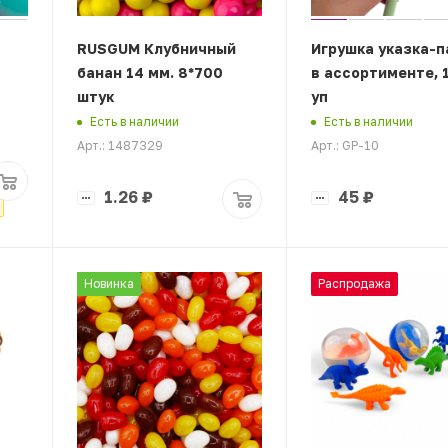
RUSGUM Клубничный
Игрушка указка-п
банан 14 мм. 8*700
в ассортименте, 
штук
уп
Есть в наличии
Есть в наличии
Арт.: 1487329
Арт.: GP-10
1.26
₽
45
₽
Новинка
Распродажа