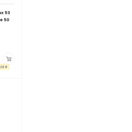
ах 53
50
.03
₽